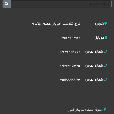
کرج، گلدشت، خیابان هفتم، پلاک 21
آدرس:
09123793120
موبایل:
02632403770
شماره تماس:
02166495375
شماره تماس:
05138838123
شماره تماس:
سوله سبک؛ سایبان انبار