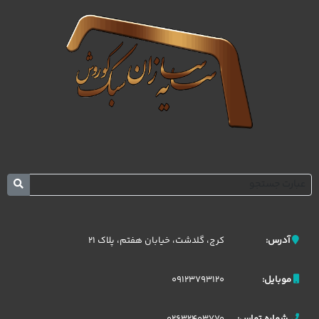
کرج، گلدشت، خیابان هفتم، پلاک 21
آدرس:
09123793120
موبایل:
02632403770
شماره تماس: