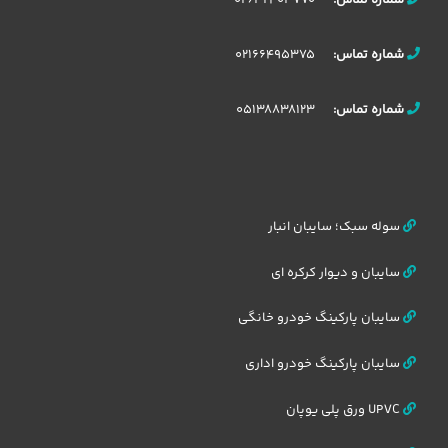
02166495375
شماره تماس:
05138838123
شماره تماس:
سوله سبک؛ سایبان انبار
سایبان و دیوار کرکره ای
سایبان پارکینگ خودرو خانگی
سایبان پارکینگ خودرو اداری
UPVC ورق پلی یوپان