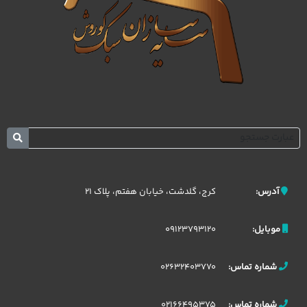
کرج، گلدشت، خیابان هفتم، پلاک 21
آدرس:
09123793120
موبایل:
02632403770
شماره تماس:
02166495375
شماره تماس: