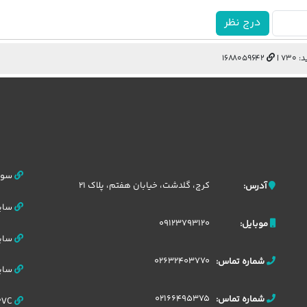
درج نظر
730 |
1688059642
سوله
کرج، گلدشت، خیابان هفتم، پلاک 21
آدرس:
سایب
09123793120
موبایل:
سایب
02632403770
شماره تماس:
سایب
02166495375
شماره تماس:
UPVC ورق پلی یوپان