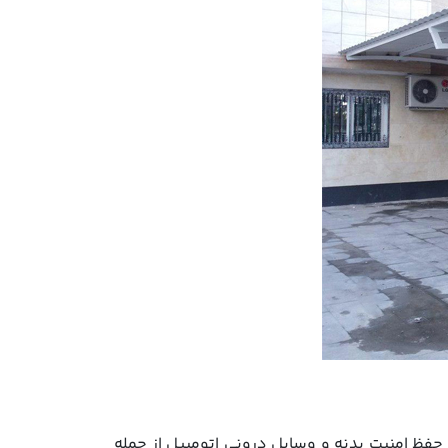
 حفظ امنیت بدنه و وسایل درونی اتومبیل از جمله