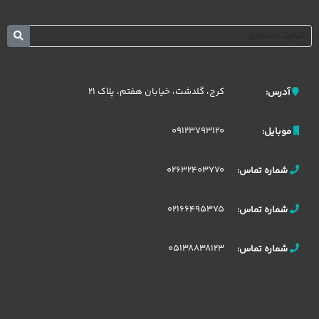
کرج، گلدشت، خیابان هفتم، پلاک 21
آدرس:
09123793120
موبایل:
02632403770
شماره تماس:
02166495375
شماره تماس:
05138838123
شماره تماس: