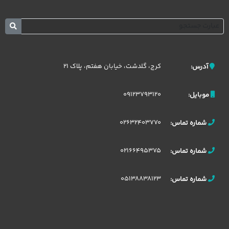
کرج، گلدشت، خیابان هفتم، پلاک 21
آدرس:
09123793120
موبایل:
02632403770
شماره تماس:
02166495375
شماره تماس:
05138838123
شماره تماس: