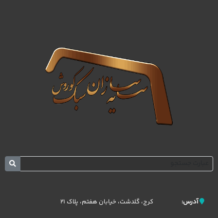
کرج، گلدشت، خیابان هفتم، پلاک 21
آدرس: