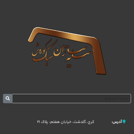
کرج، گلدشت، خیابان هفتم، پلاک 21
آدرس: