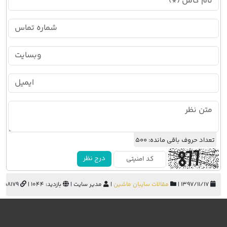
تعداد حروف باقی مانده:
500
درج نظر
۱۳۹۷/۱۱/۱۷ |
مقالات سایبان ماشین
|
مدیر سایت |
بازدید: 1044 |
688058179