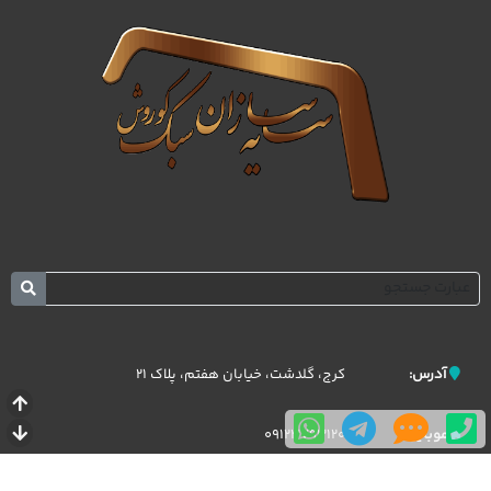
کرج، گلدشت، خیابان هفتم، پلاک 21
آدرس:
09123793120
موبایل: