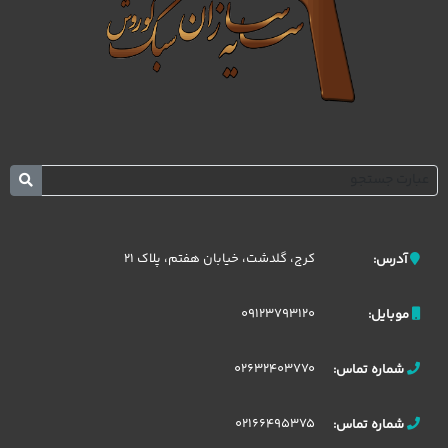
کرج، گلدشت، خیابان هفتم، پلاک 21
آدرس:
09123793120
موبایل:
02632403770
شماره تماس:
02166495375
شماره تماس: