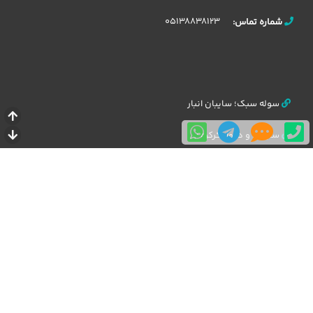
05138838123
شماره تماس:
سوله سبک؛ سایبان انبار
سایبان و دیوار کرکره ای
سایبان پارکینگ خودرو خانگی
سایبان پارکینگ خودرو اداری
UPVC ورق پلی یوپان
طراحی و شبیه سازی سایبان
سوالات متداول