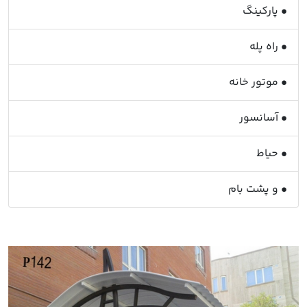
• پارکینگ
• راه پله
• موتور خانه
• آسانسور
• حیاط
• و پشت بام